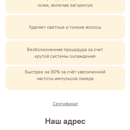
кожи, включая загорелую
+7 (909) 111-59-55
Пермь, ул. Тимирязева, 26, отдельный вход
Удаляет светлые и тонкие волосы
Лазерная эпиляция
Безболезненная процедура за счет
крутой системы охлаждения
RF-лифтинг
Коррекция фигуры
Быстрее на 30% за счёт увеличенной
частоты импульсов лазера
О нас
Акции
Сертификат
Информация для пациента
Наш адрес
Блог