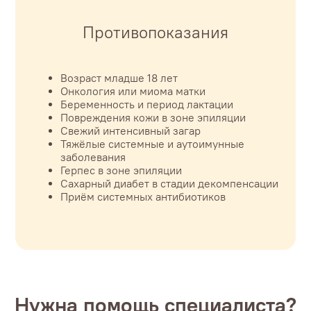
Противопоказания
Возраст младше 18 лет
Онкология или миома матки
Получить
Беременность и период лактации
Повреждения кожи в зоне эпиляции
консультацию
Свежий интенсивный загар
Тяжёлые системные и аутоимунные
заболевания
Оставьте свои контактные данные и мы
Герпес в зоне эпиляции
+7
перезвоним вам, дадим грамотную
Сахарный диабет в стадии декомпенсации
консультацию, поможем определиться и ответить
Приём системных антибиотиков
на все вопросы.
Я подтверждаю согласие
на
обработку персональных
данных
в соответствии с
политикой компании
Я принимаю условия
политики
конфиденциальности
Нужна помощь специалиста?