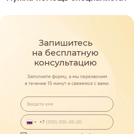
ПОЛУЧИТЬ БЕСПЛАТНУЮ КОНСУЛЬТАЦИЮ
г. Пермь, ул. Тимирязева 26
Запишитесь
Ежедневно: 09:00-21:00
на бесплатную
консультацию
Построить маршрут
Заполните форму, а мы перезвоним
в течение 15 минут и свяжемся с вами.
+7 (909) 111-59-55
+7