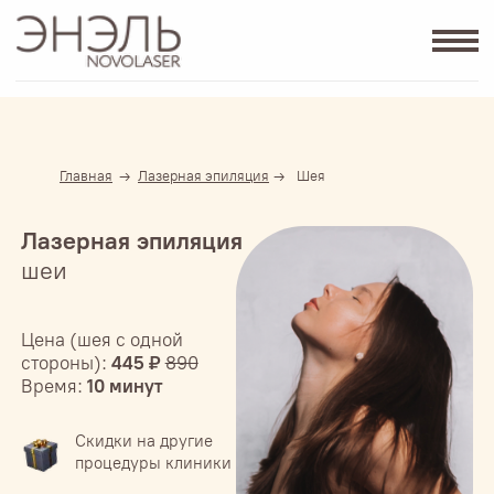
Главная
→
Лазерная эпиляция
→
Шея
Лазерная эпиляция
шеи
Цена (шея с одной
стороны):
445 ₽
890
Время:
10
минут
Скидки на другие
процедуры клиники
Эпиляция
микрозоны
в подарок
Бесплатная
Акция до конца дня
консультация