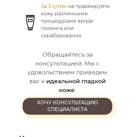
ЗАПИСАТЬСЯ НА ПРОЦЕДУРУ
За 3 суток
: не травмируйте
кожу различными
процедурами вроде
пилинга или
скрабирования.
Обращайтесь за
консультацией. Мы с
Если вы хотите обезопасить
себя от раздражения — можно
удовольствием приведем
использовать успокаивающие
вас к
идеальной гладкой
крема. Они помогут коже и не
перекроют поры.
коже
.
Но гораздо важнее — не
ХОЧУ КОНСУЛЬТАЦИЮ
раздражать ее. В течение двух
СПЕЦИАЛИСТА
недель воздержитесь от
загара, и на три дня: от спорта,
бань и саун, массажа.