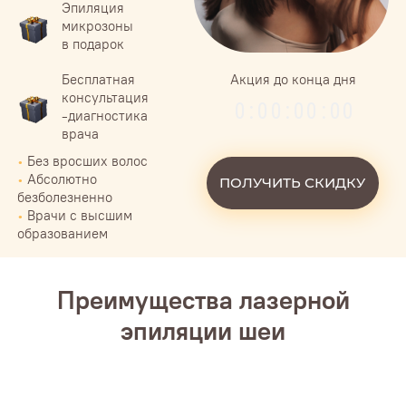
0
:
0
0
:
0
0
:
0
0
-диагностика
врача
•
Без вросших волос
•
Абсолютно
ПОЛУЧИТЬ СКИДКУ
безболезненно
•
Врачи с высшим
образованием
Преимущества лазерной
эпиляции шеи