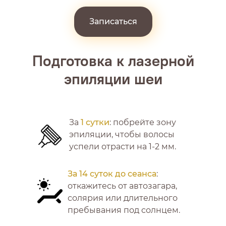
Записаться
Подготовка к лазерной
эпиляции шеи
Процедуры проводят
профессионалы с
За
1 сутки
: побрейте зону
медицинским образованием.
эпиляции, чтобы волосы
Внутри кабинетов приема
успели отрасти на 1-2 мм.
соблюдены все требования к
качеству.
За 14 суток до сеанса
:
Инструменты проходят
откажитесь от автозагара,
несколько этапов
стерилизации.
солярия или длительного
пребывания под солнцем.
Строгая конфиденциальность.