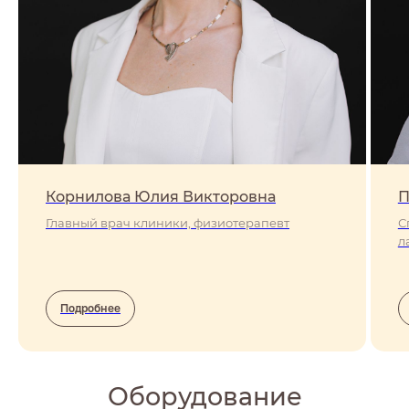
Корнилова Юлия Викторовна
П
Главный врач клиники, физиотерапевт
С
л
Подробнее
Оборудование